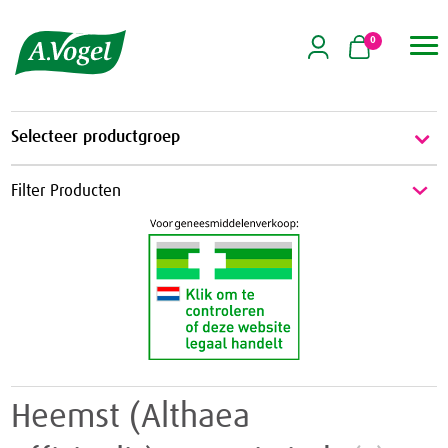
0

Selecteer productgroep
Energie & Weerstand
Filter Producten
Energie
Griep & Verkoudheid
Weerstand
Griep
Hart & Bloedvaten
Verkoudheid
Aambeien
Hooikoorts
Geheugen
Huid
Heemst (Althaea