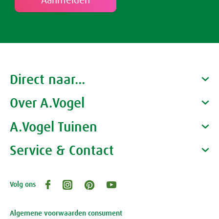
Rust & Slaap
Rust & Ontspanning
Spieren & Gewrichten
Direct naar...
Slaap
Botten & Gewrichten
Spijsvertering
Over A.Vogel
Producten
Reuma & Gewrichtspijn
Voeding
Gezondheidscoaches
A.Vogel Tuinen
Alfred Vogel
Spieren
Overig
Vacatures
Waarom A.Vogel kiezen
Service & Contact
Over A.Vogel tuinen
Arnica D6
Het bedrijf A.Vogel
Activiteiten
Persoonlijk contact
Pollinosan
Volg ons
Openingstijden, route en adres
Klantenservice webwinkel
Prostaforce
Review-richtlijnen
Algemene voorwaarden consument