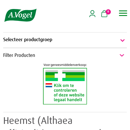
0

Selecteer productgroep
Energie & Weerstand
Filter Producten
Energie
Griep & Verkoudheid
Weerstand
Griep
Hart & Bloedvaten
Verkoudheid
Aambeien
Hooikoorts
Geheugen
Huid
Heemst (Althaea