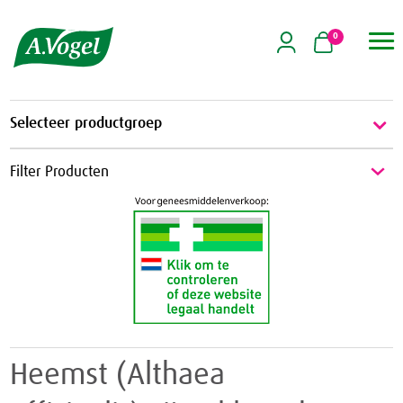
0

Selecteer productgroep
Energie & Weerstand
Filter Producten
Energie
Griep & Verkoudheid
Weerstand
Griep
Hart & Bloedvaten
Verkoudheid
Aambeien
Hooikoorts
Geheugen
Huid
Heemst (Althaea