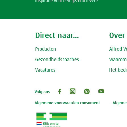
Inspiratie voor een gezond leven!
Direct naar...
Over
Producten
Alfred V
Gezondheidscoaches
Waarom 
Vacatures
Het bedr
Volg ons
Algemene voorwaarden consument
Algemen