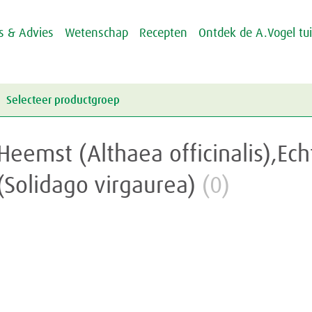
ps & Advies
Wetenschap
Recepten
Ontdek de A.Vogel tu
Selecteer productgroep
Energie & Weerstand
Heemst (Althaea officinalis),Ec
Griep & Verkoudheid
Energie
(Solidago virgaurea)
(0)
Hart & Bloedvaten
Weerstand
Griep
Hooikoorts
Verkoudheid
Aambeien
Huid
Geheugen
Junior
Rusteloze benen
Crème