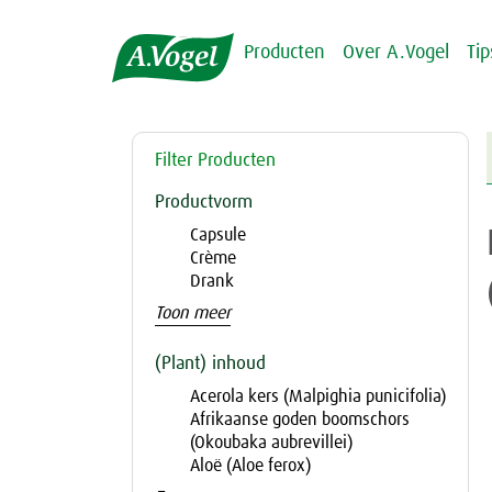
Producten
Over A.Vogel
Ti
Filter Producten
Productvorm
Capsule
Crème
Drank
Toon meer
(Plant) inhoud
Acerola kers (Malpighia punicifolia)
Afrikaanse goden boomschors
(Okoubaka aubrevillei)
Aloë (Aloe ferox)