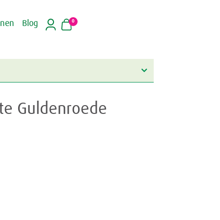
0
inen
Blog
hte Guldenroede