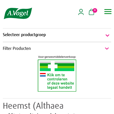
0

Selecteer productgroep
Energie & Weerstand
Filter Producten
Energie
Griep & Verkoudheid
Weerstand
Griep
Hart & Bloedvaten
Verkoudheid
Aambeien
Hooikoorts
Geheugen
Huid
Heemst (Althaea