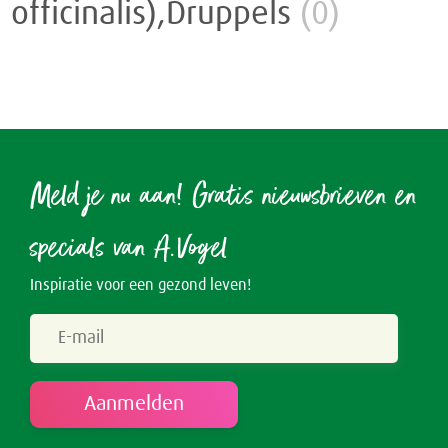
officinalis),Druppels
(0)
Rusteloze benen
Crème
Junior
Spataderen
Overig
Keel
Hart & Bloedvaten
Menstruatie
Nieren & Blaas
Meld je nu aan! Gratis nieuwsbrieven en
Blaas
Neus
specials van A.Vogel
Nieren
Ogen & Oren
Inspiratie voor een gezond leven!
Ogen
Overgang
Oren
Perimenopauze
Prostaat