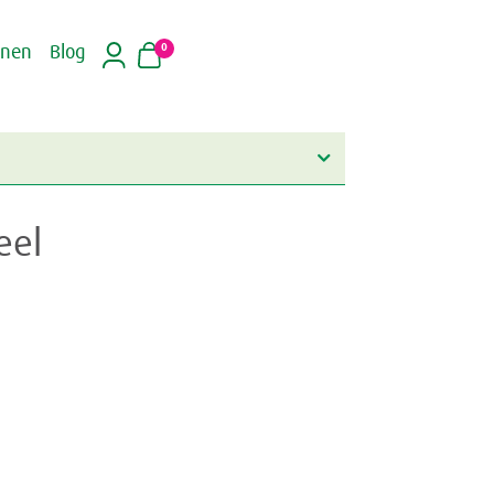
0
inen
Blog
eel