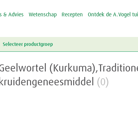
ps & Advies
Wetenschap
Recepten
Ontdek de A.Vogel tu
Selecteer productgroep
Energie & Weerstand
Geelwortel (Kurkuma),Tradition
Griep & Verkoudheid
Energie
kruidengeneesmiddel
(0)
Hart & Bloedvaten
Weerstand
Griep
Hooikoorts
Verkoudheid
Aambeien
Huid
Geheugen
Junior
Rusteloze benen
Crème