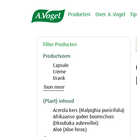
Producten
Over A.Vogel
Ti
Filter Producten
Productvorm
Capsule
Crème
Drank
Toon meer
(Plant) inhoud
Acerola kers (Malpighia punicifolia)
Afrikaanse goden boomschors
(Okoubaka aubrevillei)
Aloë (Aloe ferox)