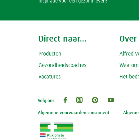
Inspiratie voor een gezond leven!
Direct naar...
Over
Producten
Alfred V
Gezondheidscoaches
Waarom 
Vacatures
Het bedr
Volg ons
Algemene voorwaarden consument
Algemen