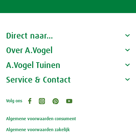
Rust & Slaap
Rust & Ontspanning
Spieren & Gewrichten
Direct naar...
Slaap
Botten & Gewrichten
Spijsvertering
Over A.Vogel
Producten
Gezondheidscoaches
A.Vogel Tuinen
Reuma & Gewrichtspijn
Voeding
Alfred Vogel
Vacatures
Waarom A.Vogel kiezen
Service & Contact
Over A.Vogel tuinen
Spieren
Overig
Het bedrijf A.Vogel
Activiteiten
Persoonlijk contact
Arnica D6
Volg ons
Openingstijden, route en adres
Klantenservice webwinkel
Pollinosan
Review-richtlijnen
Algemene voorwaarden consument
Algemene voorwaarden zakelijk
Prostaforce