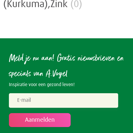
(Kurkuma),Zink
(0)
Rusteloze benen
Crème
Junior
Spataderen
Overig
Keel
Hart & Bloedvaten
Menstruatie
Nieren & Blaas
Meld je nu aan! Gratis nieuwsbrieven en
Blaas
Neus
specials van A.Vogel
Nieren
Ogen & Oren
Inspiratie voor een gezond leven!
Ogen
Overgang
Oren
Perimenopauze
Prostaat