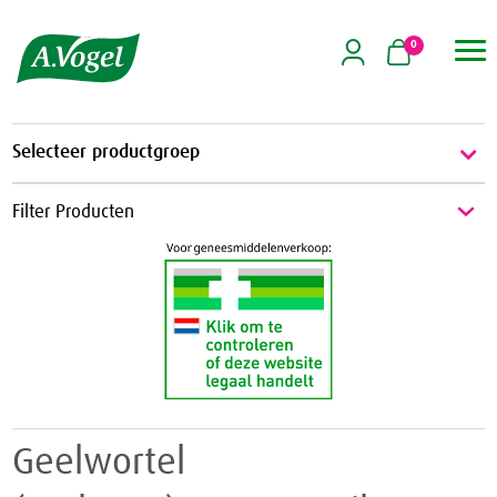
0

Selecteer productgroep
Energie & Weerstand
Filter Producten
Energie
Griep & Verkoudheid
Weerstand
Griep
Hart & Bloedvaten
Verkoudheid
Aambeien
Hooikoorts
Geheugen
Huid
Geelwortel