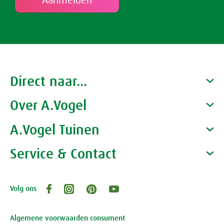
Rust & Slaap
Rust & Ontspanning
Spieren & Gewrichten
Direct naar...
Slaap
Botten & Gewrichten
Spijsvertering
Over A.Vogel
Producten
Reuma & Gewrichtspijn
Voeding
Gezondheidscoaches
A.Vogel Tuinen
Alfred Vogel
Spieren
Overig
Vacatures
Waarom A.Vogel kiezen
Service & Contact
Over A.Vogel tuinen
Arnica D6
Het bedrijf A.Vogel
Activiteiten
Persoonlijk contact
Pollinosan
Volg ons
Openingstijden, route en adres
Klantenservice webwinkel
Prostaforce
Review-richtlijnen
Algemene voorwaarden consument