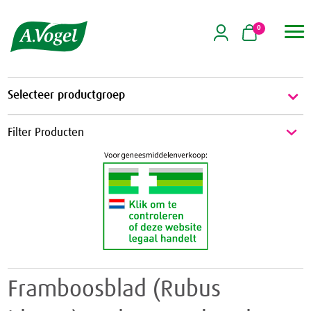
0

Selecteer productgroep
Energie & Weerstand
Filter Producten
Energie
Griep & Verkoudheid
Weerstand
Griep
Hart & Bloedvaten
Verkoudheid
Aambeien
Hooikoorts
Geheugen
Huid
Framboosblad (Rubus