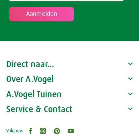
Schildklier
Direct naar...
Over A.Vogel
Producten
Gezondheidscoaches
A.Vogel Tuinen
Alfred Vogel
Vacatures
Waarom A.Vogel kiezen
Service & Contact
Over A.Vogel tuinen
Het bedrijf A.Vogel
Activiteiten
Persoonlijk contact
Volg ons
Openingstijden, route en adres
Klantenservice webwinkel