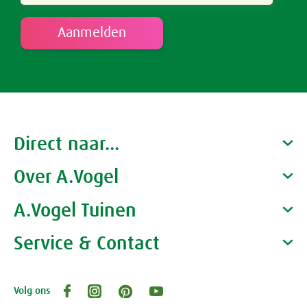
Schildklier
Direct naar...
Over A.Vogel
Producten
Gezondheidscoaches
A.Vogel Tuinen
Alfred Vogel
Vacatures
Waarom A.Vogel kiezen
Service & Contact
Over A.Vogel tuinen
Het bedrijf A.Vogel
Activiteiten
Persoonlijk contact
Volg ons
Openingstijden, route en adres
Klantenservice webwinkel