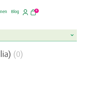
0
inen
Blog
lia)
(0)