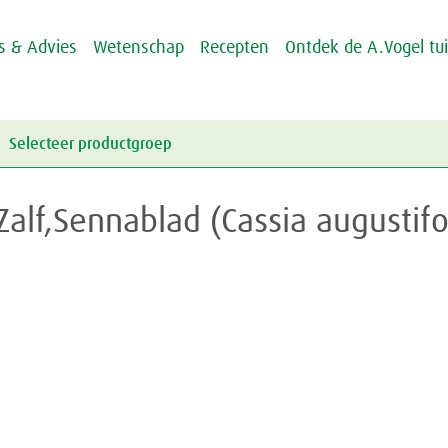
ps & Advies
Wetenschap
Recepten
Ontdek de A.Vogel tu
Selecteer productgroep
Energie & Weerstand
Zalf,Sennablad (Cassia augustifo
Griep & Verkoudheid
Energie
Hart & Bloedvaten
Weerstand
Griep
Hooikoorts
Verkoudheid
Aambeien
Huid
Geheugen
Junior
Rusteloze benen
Crème