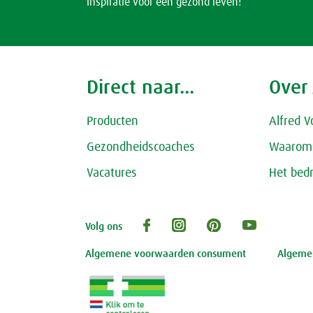
Inspiratie voor een gezond leven!
Direct naar...
Over
Producten
Alfred V
Gezondheidscoaches
Waarom 
Vacatures
Het bedr
Volg ons
Algemene voorwaarden consument
Algemen