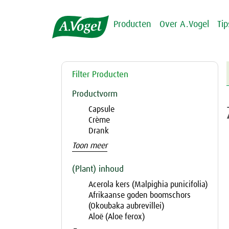
Producten
Over A.Vogel
Ti
Filter Producten
Productvorm
Capsule
Crème
Drank
Toon meer
(Plant) inhoud
Acerola kers (Malpighia punicifolia)
Afrikaanse goden boomschors
(Okoubaka aubrevillei)
Aloë (Aloe ferox)