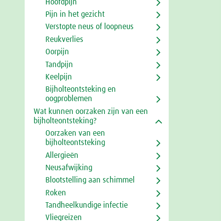
Hoofdpijn
Pijn in het gezicht
Verstopte neus of loopneus
Reukverlies
Oorpijn
Tandpijn
Keelpijn
Bijholteontsteking en
oogproblemen
Wat kunnen oorzaken zijn van een
bijholteontsteking?
Oorzaken van een
bijholteontsteking
Allergieën
Neusafwijking
Blootstelling aan schimmel
Roken
Tandheelkundige infectie
Vliegreizen