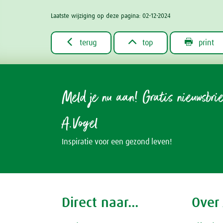
Laatste wijziging op deze pagina: 02-12-2024



terug
top
print
Meld je nu aan! Gratis nieuwsbri
A.Vogel
Inspiratie voor een gezond leven!
Direct naar...
Over