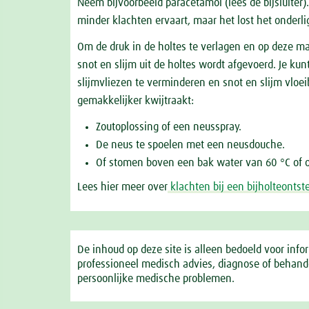
Neem bijvoorbeeld paracetamol (lees de bijsluiter).
minder klachten ervaart, maar het lost het onderl
Om de druk in de holtes te verlagen en op deze man
snot en slijm uit de holtes wordt afgevoerd. Je k
slijmvliezen te verminderen en snot en slijm vloe
gemakkelijker kwijtraakt:
Zoutoplossing of een neusspray.
De neus te spoelen met een neusdouche.
Of stomen boven een bak water van 60 °C of 
Lees hier meer over
klachten bij een bijholteontst
De inhoud op deze site is alleen bedoeld voor inf
professioneel medisch advies, diagnose of behandel
persoonlijke medische problemen.