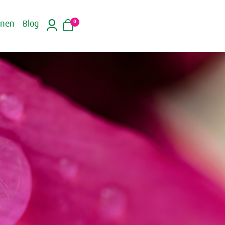
0
inen
Blog