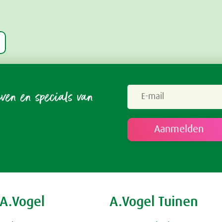
even en specials van
 A.Vogel
A.Vogel Tuinen