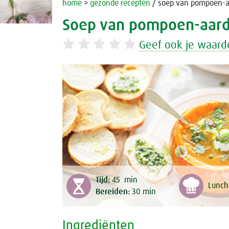
home
>
gezonde recepten
/ soep van pompoen-aa
Soep van pompoen-aardp
Geef ook je waard
Tijd:
45
min
Lunch
Bereiden:
30
min
Ingrediënten