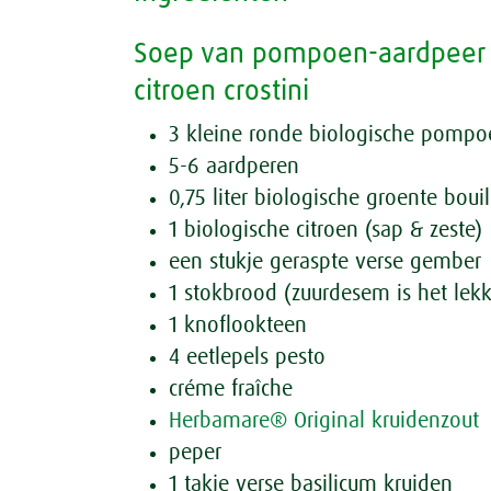
Soep van pompoen-aardpeer 
citroen crostini
3 kleine ronde biologische pomp
5-6 aardperen
0,75 liter biologische groente boui
1 biologische citroen (sap & zeste)
een stukje geraspte verse gember
1 stokbrood (zuurdesem is het lekk
1 knoflookteen
4 eetlepels pesto
créme fraîche
Herbamare® Original kruidenzout
peper
1 takje verse basilicum kruiden