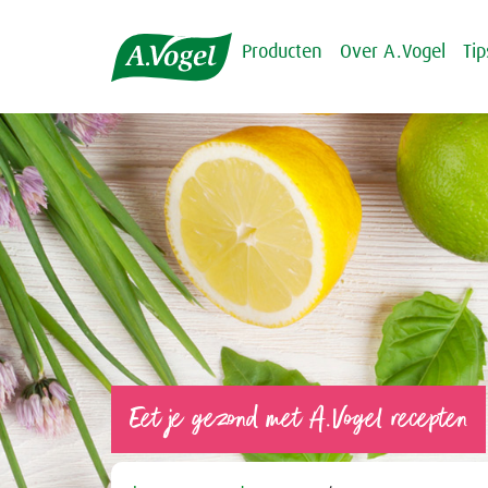
Producten
Over A.Vogel
Ti
Eet je gezond met A.Vogel recepten