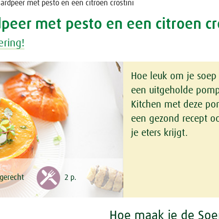
rdpeer met pesto en een citroen crostini
eer met pesto en een citroen cro
ering!
Hoe leuk om je soep 
een uitgeholde pomp
Kitchen met deze po
een gezond recept oo
je eters krijgt.
gerecht
2 p.
Hoe maak je de So