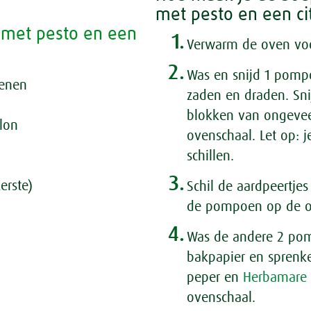
met pesto en een cit
met pesto en een
1.
Verwarm de oven voor
2.
Was en snijd 1 pomp
oenen
zaden en draden. Sn
blokken van ongeveer
llon
ovenschaal. Let op: 
schillen.
3.
erste)
Schil de aardpeertjes 
de pompoen op de o
4.
Was de andere 2 pom
bakpapier en sprenkel
peper en
Herbamare 
ovenschaal.