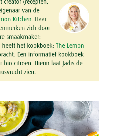
t creator (recepten,
 eigenaar van de
mon Kitchen
. Haar
kenmerken zich door
are smaakmaker:
is heeft het kookboek:
The Lemon
racht. Een informatief kookboek
bio citroen. Hierin laat Jadis de
rusvrucht zien.