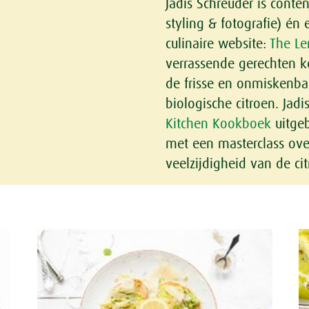
Jadis Schreuder is conten
styling & fotografie) én
culinaire website:
The Le
verrassende gerechten 
de frisse en onmiskenb
biologische citroen. Jad
Kitchen Kookboek
uitgeb
met een masterclass over 
veelzijdigheid van de cit