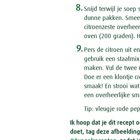
8.
Snijd terwijl je soep 
dunne pakken. Smeer 
citroenzeste overhee
oven (200 graden). Ha
9.
Pers de citroen uit e
gebruik een staafmi
maken. Vul de twee
Doe er een klontje c
smaak! En strooi wat
een overheerlijke sm
Tip: vleugje rode pe
Ik hoop dat je dit recept 
doet, tag deze afbeelding