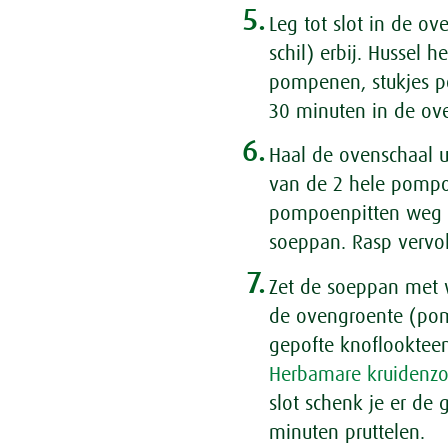
5.
Leg tot slot in de o
schil) erbij. Hussel 
pompenen, stukjes p
30 minuten in de ov
6.
Haal de ovenschaal u
van de 2 hele pompoe
pompoenpitten weg e
soeppan. Rasp vervo
7.
Zet de soeppan met 
de ovengroente (pom
gepofte knoflookteen
Herbamare kruidenzo
slot schenk je er de g
minuten pruttelen.