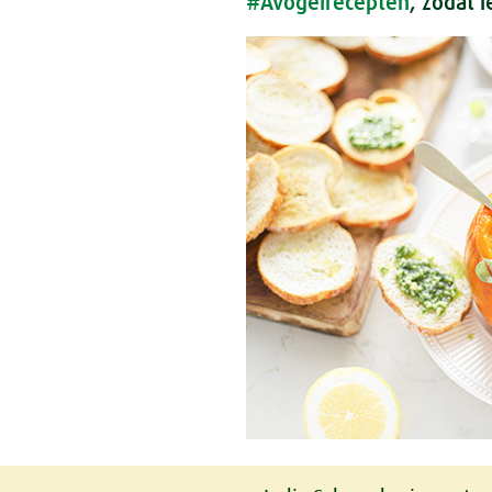
#Avogelrecepten
, zodat 