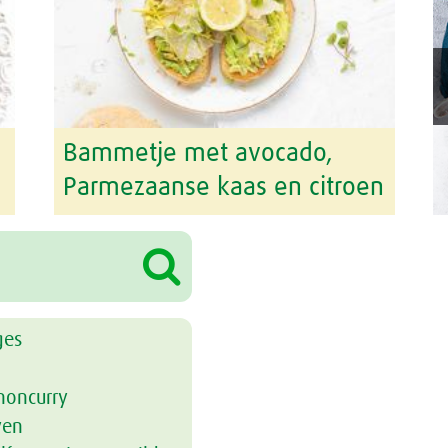
d
Bammetje met avocado,
Parmezaanse kaas en citroen
ges
noncurry
ven