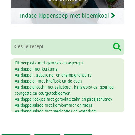
Indase kippensoep met bloemkool
Citroenpasta met gamba's en asperges
Aardappel met kurkuma
Aardappel-, aubergine- en champignoncurry
Aardappelen met knoflook uit de oven
Aardappelgnocchi met salieboter, kalfsworstjes, gegrilde
courgette en courgettebloemen
Aardappelkoekjes met gerookte zalm en papajachutney
Aardappelsalade met komkommer en radijs
Aardappelsalade met sardientjes en waterkers
Aardbei- en peersmoothie
Aardbeienjam
Ananas-smoothie