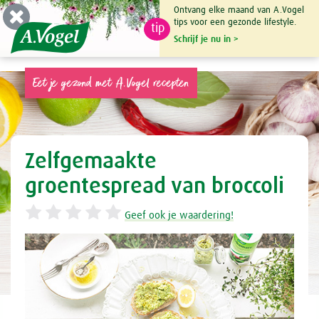
Ontvang elke maand van A.Vogel
tips voor een gezonde lifestyle.
tip
0

Schrijf je nu in >
Eet je gezond met A.Vogel recepten
Zelfgemaakte
groentespread van broccoli
Geef ook je waardering!