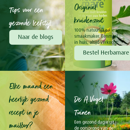
Original
Tips voor een
kruidenzout
gezonde leefstijl
100% natuurlijke
Naar de blogs
smaakmaker. Eenmaal
in huis, altijd verkocht!
Bestel Herbamare 
Elke maand een
heerlijk gezond
De A.Vogel
recept in je
Tuinen
mailbox?
Een gezond dagje uit -
de oorsprong van de