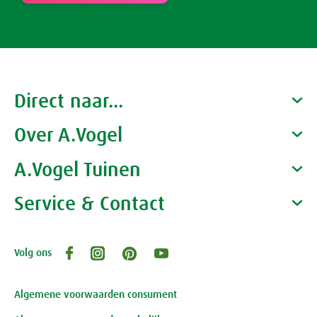
Direct naar...
Over A.Vogel
Producten
Gezondheidscoaches
A.Vogel Tuinen
Alfred Vogel
Vacatures
Waarom A.Vogel kiezen
Service & Contact
Over A.Vogel tuinen
Het bedrijf A.Vogel
Activiteiten
Persoonlijk contact
Volg ons
Openingstijden, route en adres
Klantenservice webwinkel
Review-richtlijnen
Algemene voorwaarden consument