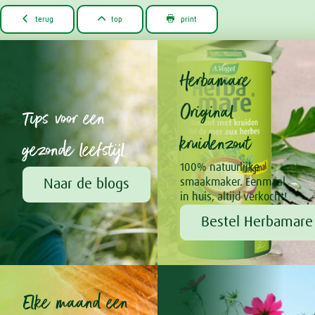



terug
top
print
Herbamare
Original
Tips voor een
kruidenzout
gezonde leefstijl
100% natuurlijke
Naar de blogs
smaakmaker. Eenmaal
in huis, altijd verkocht!
Bestel Herbamare 
Elke maand een