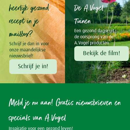
heerlijk gezond
De A.Vogel
recept in je
Tuinen
mailbox?
Een gezond dagje uit -
de oorsprong van de
A.Vogel producten
Schrijf je dan in voor
onze maandelijkse
Bekijk de film!
nieuwsbrief!
Schrijf je in!
Meld je nu aan! Gratis nieuwsbrieven en
specials van A.Vogel
Inspiratie voor een gezond leven!