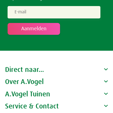
Direct naar...
Over A.Vogel
Producten
Gezondheidscoaches
A.Vogel Tuinen
Alfred Vogel
Vacatures
Waarom A.Vogel kiezen
Service & Contact
Over A.Vogel tuinen
Het bedrijf A.Vogel