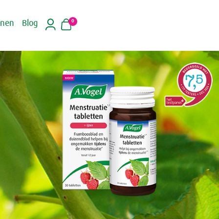
0
inen
Blog