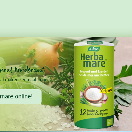
inal kruidenzout
akmaker. Eenmaal in huis,
mare online!