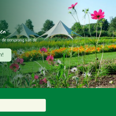
nen
- de oorsprong van de
m!