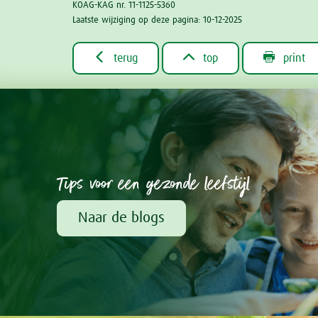
KOAG-KAG nr. 11-1125-5360
Laatste wijziging op deze pagina: 10-12-2025



terug
top
print
Tips voor een gezonde leefstijl
Naar de blogs