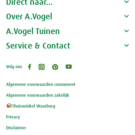
Direct naar...
Over A.Vogel
Producten
Gezondheidscoaches
A.Vogel Tuinen
Alfred Vogel
Vacatures
Waarom A.Vogel kiezen
Service & Contact
Over A.Vogel tuinen
Het bedrijf A.Vogel
Activiteiten
Persoonlijk contact
Volg ons
Openingstijden, route en adres
Klantenservice webwinkel
Review-richtlijnen
Algemene voorwaarden consument
Algemene voorwaarden zakelijk
Thuiswinkel Waarborg
Privacy
Disclaimer