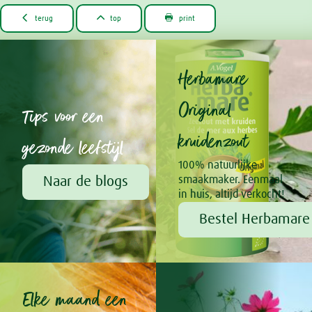



terug
top
print
Herbamare
Original
Tips voor een
kruidenzout
gezonde leefstijl
100% natuurlijke
Naar de blogs
smaakmaker. Eenmaal
in huis, altijd verkocht!
Bestel Herbamare 
Elke maand een