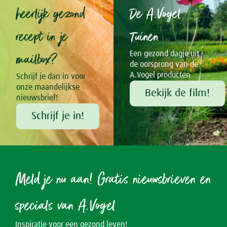
heerlijk gezond
De A.Vogel
recept in je
Tuinen
mailbox?
Een gezond dagje uit -
de oorsprong van de
A.Vogel producten
Schrijf je dan in voor
onze maandelijkse
Bekijk de film!
nieuwsbrief!
Schrijf je in!
Meld je nu aan! Gratis nieuwsbrieven en
specials van A.Vogel
Inspiratie voor een gezond leven!