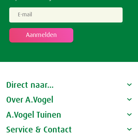
Direct naar...
Over A.Vogel
Producten
Gezondheidscoaches
A.Vogel Tuinen
Alfred Vogel
Vacatures
Waarom A.Vogel kiezen
Service & Contact
Over A.Vogel tuinen
Het bedrijf A.Vogel