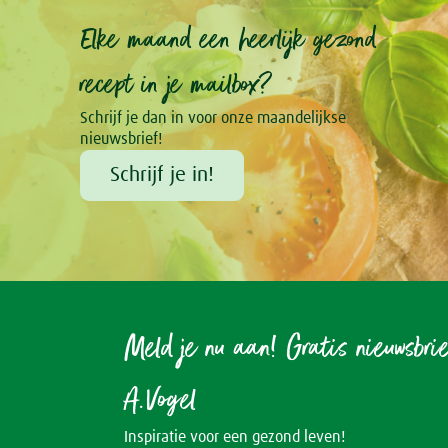
Elke maand een heerlijk gezond
recept in je mailbox?
Schrijf je dan in voor onze maandelijkse
nieuwsbrief!
Schrijf je in!
Meld je nu aan! Gratis nieuwsbri
A.Vogel
Inspiratie voor een gezond leven!