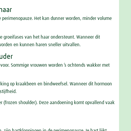
 haar
de perimenopauze. Het kan dunner worden, minder volume
de groeifases van het haar ondersteunt. Wanneer dit
orden en kunnen haren sneller uitvallen.
ouder
l voor. Sommige vrouwen worden ’s ochtends wakker met
king op kraakbeen en bindweefsel. Wanneer dit hormoon
tijfheid.
der (frozen shoulder). Deze aandoening komt opvallend vaak
 zijn hartkloppingen in de perimenopauze. Je hart lijkt