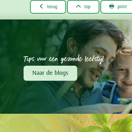



terug
top
print
Tips voor een gezonde leefstijl
Naar de blogs