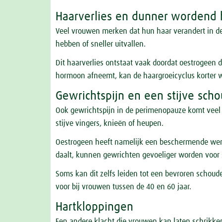
Haarverlies en dunner wordend
Veel vrouwen merken dat hun haar verandert in 
hebben of sneller uitvallen.
Dit haarverlies ontstaat vaak doordat oestrogeen 
hormoon afneemt, kan de haargroeicyclus korter w
Gewrichtspijn en een stijve sch
Ook gewrichtspijn in de perimenopauze komt vee
stijve vingers, knieën of heupen.
Oestrogeen heeft namelijk een beschermende wer
daalt, kunnen gewrichten gevoeliger worden voor s
Soms kan dit zelfs leiden tot een bevroren schou
voor bij vrouwen tussen de 40 en 60 jaar.
Hartkloppingen
Een andere klacht die vrouwen kan laten schrikken,