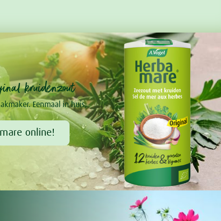
inal kruidenzout
akmaker. Eenmaal in huis,
mare online!