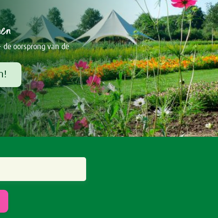
nen
- de oorsprong van de
m!