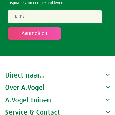
Inspiratie voor een gezond leven!
Direct naar...
Over A.Vogel
Producten
Gezondheidscoaches
A.Vogel Tuinen
Alfred Vogel
Vacatures
Waarom A.Vogel kiezen
Service & Contact
Over A.Vogel tuinen