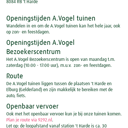
8084 RB 't Harde
Openingstijden A.Vogel tuinen
Wandelen in en om de A.Vogel tuinen kan het hele jaar, ook
op zon- en feestdagen.
Openingstijden A.Vogel
Bezoekerscentrum
Het A.Vogel Bezoekerscentrum is open van maandag t.m.
zaterdag (10:00 - 17:00 uur), m.u.v. zon- en feestdagen.
Route
De A.Vogel tuinen liggen tussen de plaatsen 't Harde en
Elburg (Gelderland) en zijn makkelijk te bereiken met de
auto, fiets.
Openbaar vervoer
Ook met het openbaar vervoer kun je bij onze tuinen komen.
Plan je route via 9292.nl
.
Let op: de loopafstand vanaf station 't Harde is ca. 30