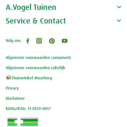
Gezondheidscoaches
A.Vogel Tuinen
Alfred Vogel
Vacatures
Waarom A.Vogel kiezen
Service & Contact
Over A.Vogel tuinen
Het bedrijf A.Vogel
Activiteiten
Persoonlijk contact
Volg ons
Openingstijden, route en adres
Klantenservice webwinkel
Review-richtlijnen
Algemene voorwaarden consument
Algemene voorwaarden zakelijk
Thuiswinkel Waarborg
Privacy
Disclaimer
KOAG/KAG: 11-0120-0057