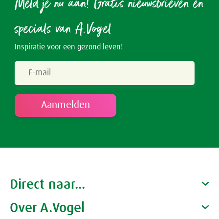
Meld je nu aan! Gratis nieuwsbrieven en
specials van A.Vogel
Inspiratie voor een gezond leven!
Direct naar...
Over A.Vogel
Producten