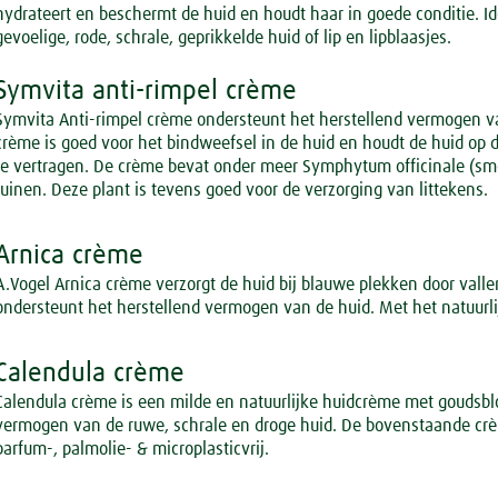
hydrateert en beschermt de huid en houdt haar in goede conditie. Id
Spieren & Gewrichten
Rust & Ontspanning
gevoelige, rode, schrale, geprikkelde huid of lip en lipblaasjes.
Spijsvertering
Slaap
Botten & Gewrichten
Symvita anti-rimpel crème
Symvita Anti-rimpel crème ondersteunt het herstellend vermogen 
Voeding
Reuma & Gewrichtspijn
crème is goed voor het bindweefsel in de huid en houdt de huid op 
te vertragen. De crème bevat onder meer Symphytum officinale (smee
Overig
Spieren
tuinen. Deze plant is tevens goed voor de verzorging van littekens.
Arnica D6
Arnica crème
A.Vogel Arnica crème verzorgt de huid bij blauwe plekken door valle
Pollinosan
ondersteunt het herstellend vermogen van de huid. Met het natuurli
Prostaforce
Calendula crème
Schildklier
Calendula crème is een milde en natuurlijke huidcrème met goudsb
vermogen van de ruwe, schrale en droge huid. De bovenstaande crèm
parfum-, palmolie- & microplasticvrij.