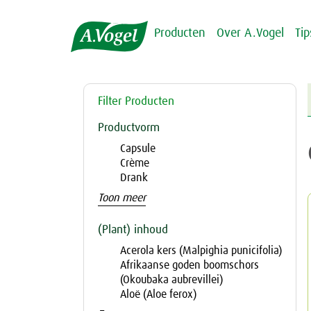
Producten
Over A.Vogel
Ti
Filter Producten
Productvorm
Capsule
Crème
Drank
Toon meer
(Plant) inhoud
Acerola kers (Malpighia punicifolia)
Afrikaanse goden boomschors
(Okoubaka aubrevillei)
Aloë (Aloe ferox)