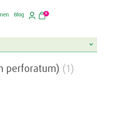
0
inen
Blog
um perforatum)
(1)