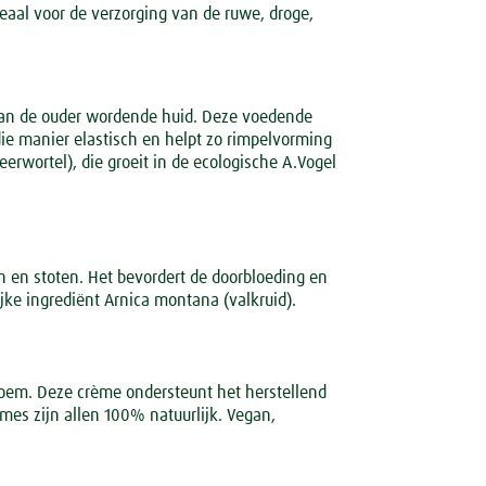
eaal voor de verzorging van de ruwe, droge,
van de ouder wordende huid. Deze voedende
die manier elastisch en helpt zo rimpelvorming
rwortel), die groeit in de ecologische A.Vogel
n en stoten. Het bevordert de doorbloeding en
jke ingrediënt Arnica montana (valkruid).
loem. Deze crème ondersteunt het herstellend
es zijn allen 100% natuurlijk. Vegan,