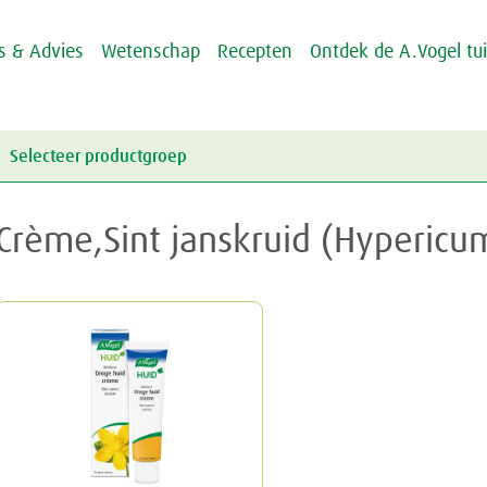
ps & Advies
Wetenschap
Recepten
Ontdek de A.Vogel tu
Selecteer productgroep
Energie & Weerstand
Crème,Sint janskruid (Hyperic
Griep & Verkoudheid
Energie
Hart & Bloedvaten
Weerstand
Griep
Hooikoorts
Verkoudheid
Aambeien
Huid
Geheugen
Junior
Rusteloze benen
Crème