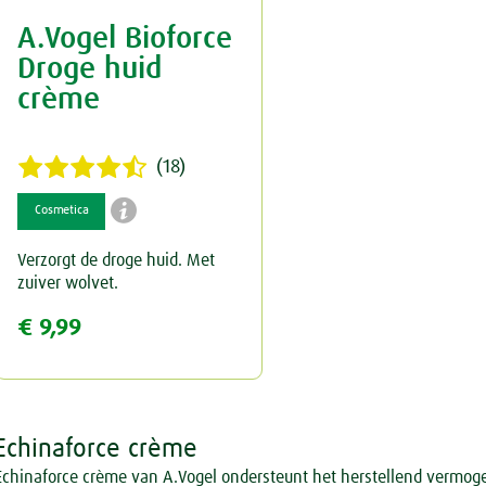
A.Vogel Bioforce
Keel
Spataderen
Overig
Droge huid
Menstruatie
Hart & Bloedvaten
crème
Nieren & Blaas
(18)
Neus
Blaas

Cosmetica
Ogen & Oren
Nieren
Verzorgt de droge huid. Met
zuiver wolvet.
Overgang
Ogen
€ 9,99
Perimenopauze
Oren
Prostaat
Echinaforce crème
Rust & Slaap
Echinaforce crème van A.Vogel ondersteunt het herstellend vermog