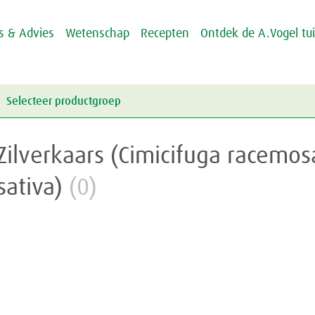
ps & Advies
Wetenschap
Recepten
Ontdek de A.Vogel tu
Selecteer productgroep
Energie & Weerstand
Zilverkaars (Cimicifuga racemos
Griep & Verkoudheid
Energie
sativa)
(0)
Hart & Bloedvaten
Weerstand
Griep
Hooikoorts
Verkoudheid
Aambeien
Huid
Geheugen
Junior
Rusteloze benen
Crème