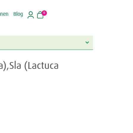
0
inen
Blog
a),Sla (Lactuca