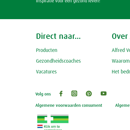
Inspiratie voor een gezond leven!
Direct naar...
Over
Producten
Alfred V
Gezondheidscoaches
Waarom 
Vacatures
Het bedr
Volg ons
Algemene voorwaarden consument
Algemen