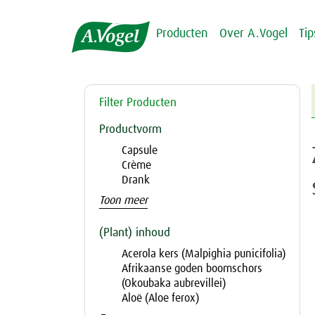
Producten
Over A.Vogel
Ti
Filter Producten
Productvorm
Capsule
Crème
Drank
Toon meer
(Plant) inhoud
Acerola kers (Malpighia punicifolia)
Afrikaanse goden boomschors
(Okoubaka aubrevillei)
Aloë (Aloe ferox)