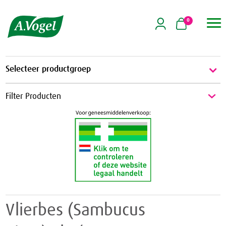
0

Selecteer productgroep
Energie & Weerstand
Filter Producten
Energie
Griep & Verkoudheid
Weerstand
Griep
Hart & Bloedvaten
Verkoudheid
Aambeien
Hooikoorts
Geheugen
Huid
Vlierbes (Sambucus