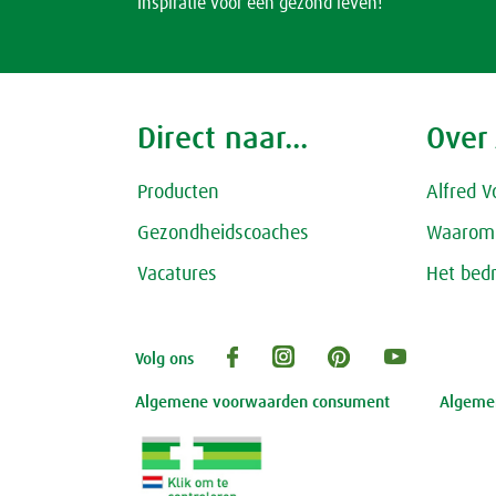
Inspiratie voor een gezond leven!
Direct naar...
Over
Producten
Alfred V
Gezondheidscoaches
Waarom 
Vacatures
Het bedr
Volg ons
Algemene voorwaarden consument
Algemen