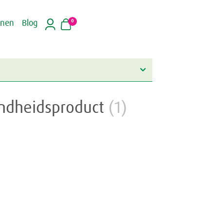
0
inen
Blog
ondheidsproduct
(1)