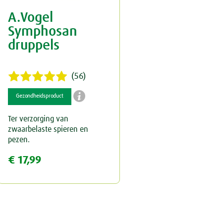
A.Vogel
Keel
Spataderen
Overig
Symphosan
Menstruatie
Hart & Bloedvaten
druppels
Nieren & Blaas
(56)
Neus
Blaas

Gezondheidsproduct
Ogen & Oren
Nieren
Ter verzorging van
zwaarbelaste spieren en
Overgang
Ogen
pezen.
€ 17,99
Perimenopauze
Oren
Prostaat
Rust & Slaap