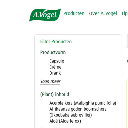
Producten
Over A.Vogel
Ti
Filter Producten
Productvorm
Capsule
Crème
Drank
Toon meer
(Plant) inhoud
Acerola kers (Malpighia punicifolia)
Afrikaanse goden boomschors
(Okoubaka aubrevillei)
Aloë (Aloe ferox)