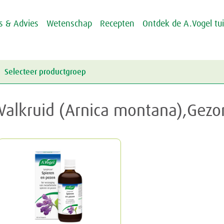
ps & Advies
Wetenschap
Recepten
Ontdek de A.Vogel tu
Selecteer productgroep
Energie & Weerstand
Valkruid (Arnica montana),Gez
Griep & Verkoudheid
Energie
Hart & Bloedvaten
Weerstand
Griep
Hooikoorts
Verkoudheid
Aambeien
Huid
Geheugen
Junior
Rusteloze benen
Crème