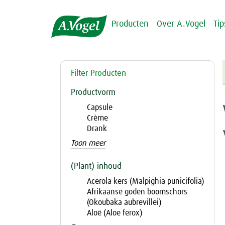
Producten
Over A.Vogel
Ti
Filter Producten
Productvorm
Capsule
Crème
Drank
Toon meer
(Plant) inhoud
Acerola kers (Malpighia punicifolia)
Afrikaanse goden boomschors
(Okoubaka aubrevillei)
Aloë (Aloe ferox)