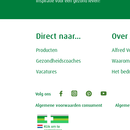
Inspiratie voor een gezond leven!
Direct naar...
Over
Producten
Alfred V
Gezondheidscoaches
Waarom 
Vacatures
Het bedr
Volg ons
Algemene voorwaarden consument
Algemen