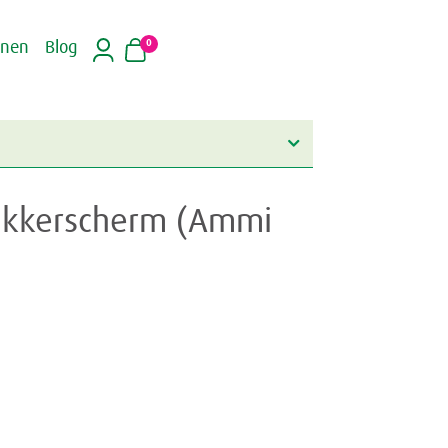
0
inen
Blog
n akkerscherm (Ammi