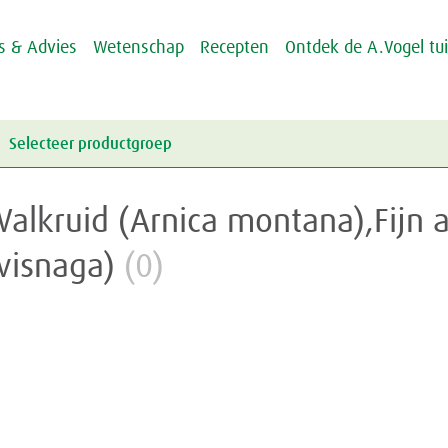
ps & Advies
Wetenschap
Recepten
Ontdek de A.Vogel tu
Selecteer productgroep
Energie & Weerstand
Valkruid (Arnica montana),Fij
Griep & Verkoudheid
Energie
visnaga)
(0)
Hart & Bloedvaten
Weerstand
Griep
Hooikoorts
Verkoudheid
Aambeien
Huid
Geheugen
Junior
Rusteloze benen
Crème