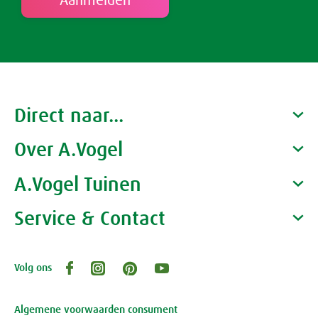
Rust & Slaap
Rust & Ontspanning
Spieren & Gewrichten
Direct naar...
Slaap
Botten & Gewrichten
Spijsvertering
Over A.Vogel
Producten
Reuma & Gewrichtspijn
Voeding
Gezondheidscoaches
A.Vogel Tuinen
Alfred Vogel
Spieren
Overig
Vacatures
Waarom A.Vogel kiezen
Service & Contact
Over A.Vogel tuinen
Arnica D6
Het bedrijf A.Vogel
Activiteiten
Persoonlijk contact
Pollinosan
Volg ons
Openingstijden, route en adres
Klantenservice webwinkel
Prostaforce
Review-richtlijnen
Algemene voorwaarden consument