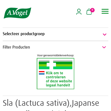
0

Selecteer productgroep
Energie & Weerstand
Filter Producten
Energie
Griep & Verkoudheid
Weerstand
Griep
Hart & Bloedvaten
Verkoudheid
Aambeien
Hooikoorts
Geheugen
Huid
Sla (Lactuca sativa),Japanse