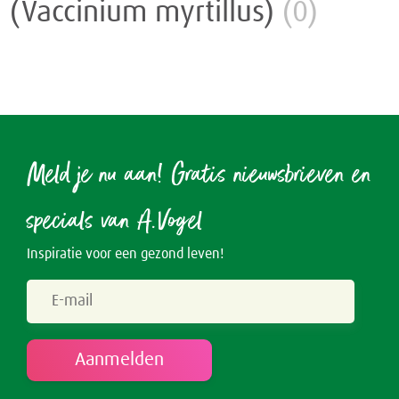
(Vaccinium myrtillus)
(0)
Rusteloze benen
Crème
Junior
Spataderen
Overig
Keel
Hart & Bloedvaten
Menstruatie
Nieren & Blaas
Meld je nu aan! Gratis nieuwsbrieven en
Blaas
Neus
specials van A.Vogel
Nieren
Ogen & Oren
Inspiratie voor een gezond leven!
Ogen
Overgang
Oren
Perimenopauze
Prostaat