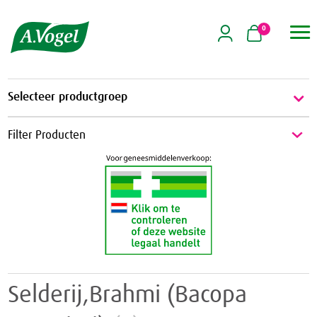
0

Selecteer productgroep
Energie & Weerstand
Filter Producten
Energie
Griep & Verkoudheid
Weerstand
Griep
Hart & Bloedvaten
Verkoudheid
Aambeien
Hooikoorts
Geheugen
Huid
Selderij,Brahmi (Bacopa