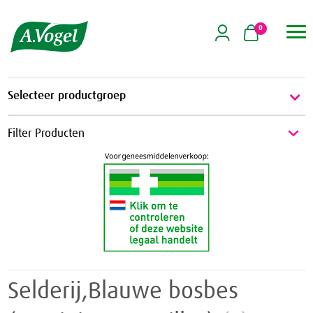
0

Selecteer productgroep
Energie & Weerstand
Filter Producten
Energie
Griep & Verkoudheid
Weerstand
Griep
Hart & Bloedvaten
Verkoudheid
Aambeien
Hooikoorts
Geheugen
Huid
Selderij,Blauwe bosbes