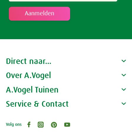
Rust & Slaap
Rust & Ontspanning
Spieren & Gewrichten
Slaap
Botten & Gewrichten
Spijsvertering
Direct naar...
Reuma & Gewrichtspijn
Voeding
Over A.Vogel
Producten
Spieren
Overig
Gezondheidscoaches
A.Vogel Tuinen
Alfred Vogel
Arnica D6
Vacatures
Waarom A.Vogel kiezen
Service & Contact
Over A.Vogel tuinen
Pollinosan
Het bedrijf A.Vogel
Activiteiten
Persoonlijk contact
Volg ons
Openingstijden, route en adres
Prostaforce
Klantenservice webwinkel