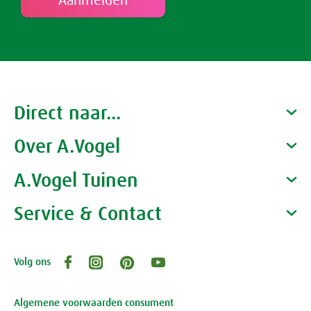
Rust & Slaap
Rust & Ontspanning
Spieren & Gewrichten
Direct naar...
Slaap
Botten & Gewrichten
Spijsvertering
Over A.Vogel
Producten
Reuma & Gewrichtspijn
Voeding
Gezondheidscoaches
A.Vogel Tuinen
Alfred Vogel
Spieren
Overig
Vacatures
Waarom A.Vogel kiezen
Service & Contact
Over A.Vogel tuinen
Arnica D6
Het bedrijf A.Vogel
Activiteiten
Persoonlijk contact
Pollinosan
Volg ons
Openingstijden, route en adres
Klantenservice webwinkel
Prostaforce
Review-richtlijnen
Algemene voorwaarden consument