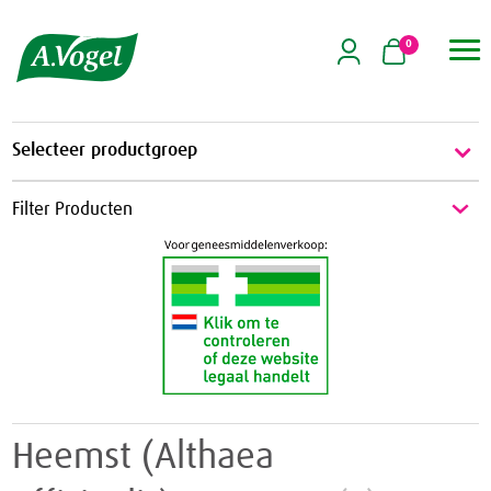
0

Selecteer productgroep
Energie & Weerstand
Filter Producten
Energie
Griep & Verkoudheid
Weerstand
Griep
Hart & Bloedvaten
Verkoudheid
Aambeien
Hooikoorts
Geheugen
Huid
Heemst (Althaea