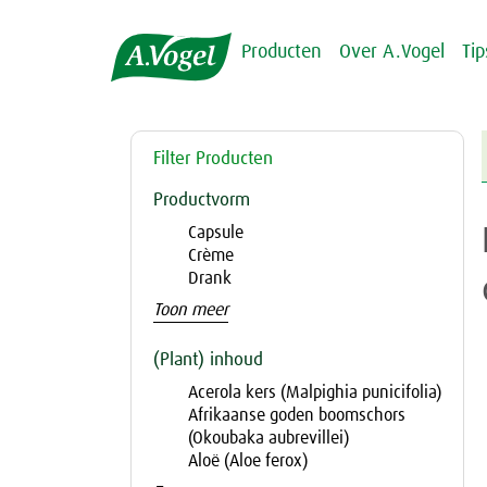
Producten
Over A.Vogel
Ti
Filter Producten
Productvorm
Capsule
Crème
Drank
Toon meer
(Plant) inhoud
Acerola kers (Malpighia punicifolia)
Afrikaanse goden boomschors
(Okoubaka aubrevillei)
Aloë (Aloe ferox)