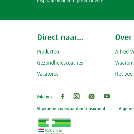
Inspiratie voor een gezond leven!
Direct naar...
Over
Producten
Alfred V
Gezondheidscoaches
Waarom 
Vacatures
Het bedr
Volg ons
Algemene voorwaarden consument
Algemen