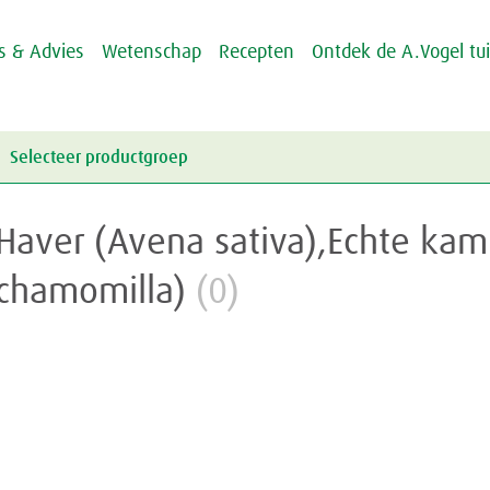
ps & Advies
Wetenschap
Recepten
Ontdek de A.Vogel tu
Selecteer productgroep
Energie & Weerstand
Haver (Avena sativa),Echte kamil
Griep & Verkoudheid
Energie
chamomilla)
(0)
Hart & Bloedvaten
Weerstand
Griep
Hooikoorts
Verkoudheid
Aambeien
Huid
Geheugen
Junior
Rusteloze benen
Crème