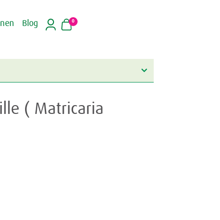
0
inen
Blog
le ( Matricaria