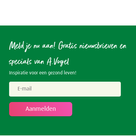
Rusteloze benen
Crème
Junior
Spataderen
Overig
Keel
Hart & Bloedvaten
Menstruatie
Meld je nu aan! Gratis nieuwsbrieven en
Nieren & Blaas
specials van A.Vogel
Blaas
Neus
Inspiratie voor een gezond leven!
Nieren
Ogen & Oren
Ogen
Overgang
Oren
Perimenopauze
Prostaat