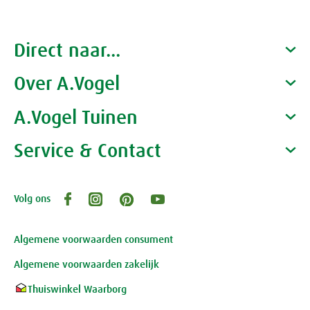
Rust & Slaap
Direct naar...
Rust & Ontspanning
Spieren & Gewrichten
Over A.Vogel
Producten
Gezondheidscoaches
Slaap
Botten & Gewrichten
Spijsvertering
A.Vogel Tuinen
Alfred Vogel
Vacatures
Waarom A.Vogel kiezen
Service & Contact
Reuma & Gewrichtspijn
Voeding
Over A.Vogel tuinen
Het bedrijf A.Vogel
Activiteiten
Persoonlijk contact
Spieren
Overig
Volg ons
Openingstijden, route en adres
Klantenservice webwinkel
Arnica D6
Review-richtlijnen
Algemene voorwaarden consument
Pollinosan
Algemene voorwaarden zakelijk
Thuiswinkel Waarborg
Prostaforce