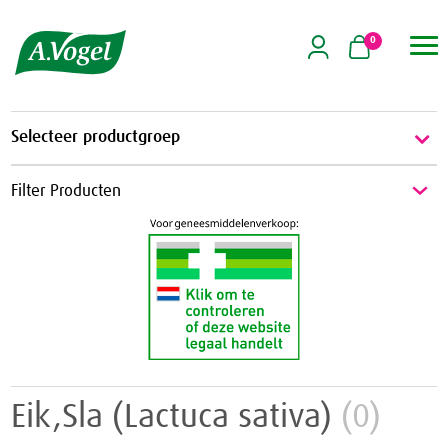
0

Selecteer productgroep
Energie & Weerstand
Filter Producten
Energie
Griep & Verkoudheid
Weerstand
Griep
Hart & Bloedvaten
Verkoudheid
Aambeien
Hooikoorts
Geheugen
Huid
Eik,Sla (Lactuca sativa)
(0)