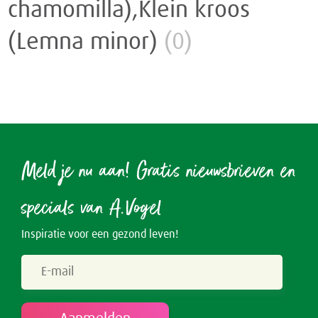
chamomilla),Klein kroos
Rusteloze benen
Crème
Junior
(Lemna minor)
(0)
Spataderen
Overig
Keel
Hart & Bloedvaten
Menstruatie
Nieren & Blaas
Meld je nu aan! Gratis nieuwsbrieven en
Blaas
Neus
specials van A.Vogel
Nieren
Ogen & Oren
Inspiratie voor een gezond leven!
Ogen
Overgang
Oren
Perimenopauze
Prostaat