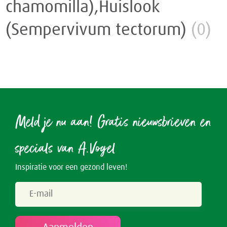
chamomilla),Huislook
Rusteloze benen
Crème
Junior
(Sempervivum tectorum)
(0)
Spataderen
Overig
Keel
Hart & Bloedvaten
Menstruatie
Nieren & Blaas
Meld je nu aan! Gratis nieuwsbrieven en
Blaas
Neus
specials van A.Vogel
Nieren
Ogen & Oren
Inspiratie voor een gezond leven!
Ogen
Overgang
Oren
Perimenopauze
Prostaat