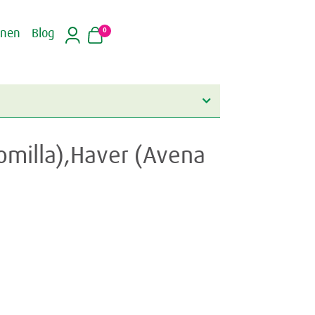
0
inen
Blog
momilla),Haver (Avena