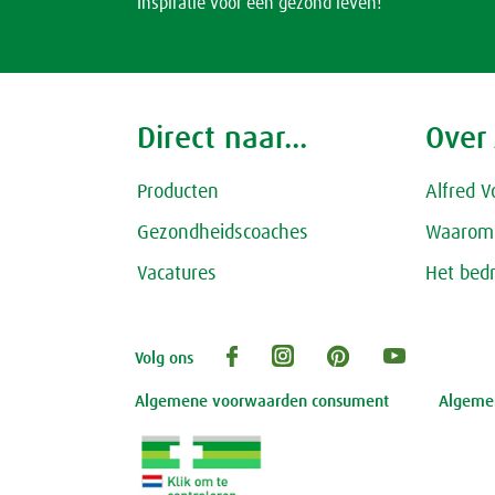
Inspiratie voor een gezond leven!
Direct naar...
Over
Producten
Alfred V
Gezondheidscoaches
Waarom 
Vacatures
Het bedr
Volg ons
Algemene voorwaarden consument
Algemen