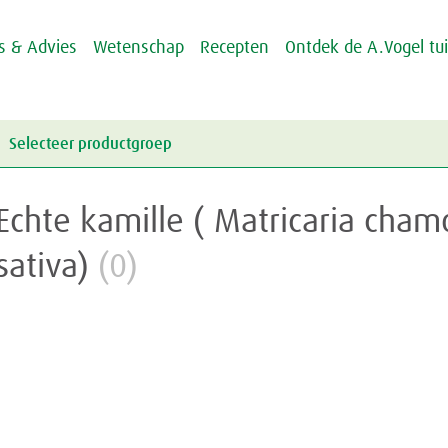
ps & Advies
Wetenschap
Recepten
Ontdek de A.Vogel tu
Selecteer productgroep
Energie & Weerstand
Echte kamille ( Matricaria cha
Griep & Verkoudheid
Energie
sativa)
(0)
Hart & Bloedvaten
Weerstand
Griep
Hooikoorts
Verkoudheid
Aambeien
Huid
Geheugen
Junior
Rusteloze benen
Crème