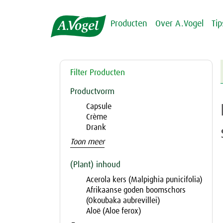
Producten
Over A.Vogel
Ti
Filter Producten
Productvorm
Capsule
Crème
Drank
Toon meer
(Plant) inhoud
Acerola kers (Malpighia punicifolia)
Afrikaanse goden boomschors
(Okoubaka aubrevillei)
Aloë (Aloe ferox)