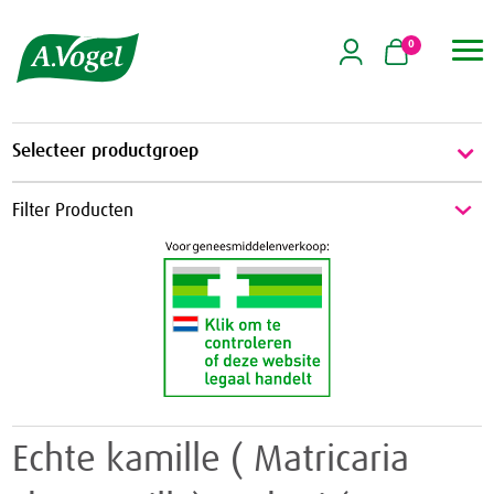
0

Selecteer productgroep
Energie & Weerstand
Filter Producten
Energie
Griep & Verkoudheid
Weerstand
Griep
Hart & Bloedvaten
Verkoudheid
Aambeien
Hooikoorts
Geheugen
Huid
Echte kamille ( Matricaria