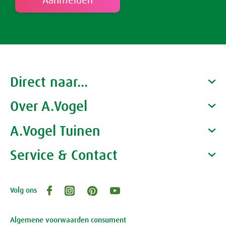
Rust & Slaap
Rust & Ontspanning
Spieren & Gewrichten
Direct naar...
Slaap
Botten & Gewrichten
Spijsvertering
Over A.Vogel
Producten
Reuma & Gewrichtspijn
Voeding
Gezondheidscoaches
A.Vogel Tuinen
Alfred Vogel
Spieren
Overig
Vacatures
Waarom A.Vogel kiezen
Service & Contact
Over A.Vogel tuinen
Arnica D6
Het bedrijf A.Vogel
Activiteiten
Persoonlijk contact
Pollinosan
Volg ons
Openingstijden, route en adres
Klantenservice webwinkel
Prostaforce
Review-richtlijnen
Algemene voorwaarden consument