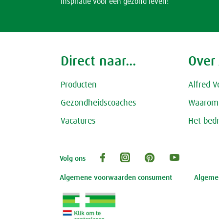
Inspiratie voor een gezond leven!
Direct naar...
Over
Producten
Alfred V
Gezondheidscoaches
Waarom 
Vacatures
Het bedr
Volg ons
Algemene voorwaarden consument
Algemen