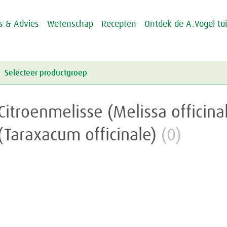
ps & Advies
Wetenschap
Recepten
Ontdek de A.Vogel tu
Selecteer productgroep
Energie & Weerstand
Citroenmelisse (Melissa officin
Griep & Verkoudheid
Energie
(Taraxacum officinale)
(0)
Hart & Bloedvaten
Weerstand
Griep
Hooikoorts
Verkoudheid
Aambeien
Huid
Geheugen
Junior
Rusteloze benen
Crème