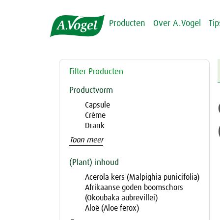
Producten
Over A.Vogel
Ti
Filter Producten
Productvorm
Capsule
Crème
Drank
Toon meer
(Plant) inhoud
Acerola kers (Malpighia punicifolia)
Afrikaanse goden boomschors
(Okoubaka aubrevillei)
Aloë (Aloe ferox)