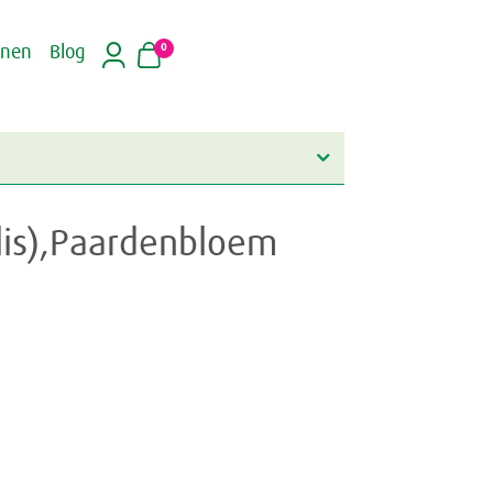
0
inen
Blog
alis),Paardenbloem