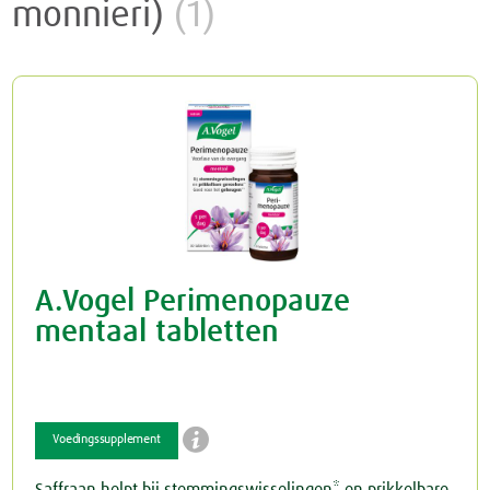
monnieri)
(1)
Rusteloze benen
Crème
Junior
Spataderen
Overig
Keel
Hart & Bloedvaten
Menstruatie
Nieren & Blaas
Blaas
Neus
A.Vogel Perimenopauze
Nieren
Ogen & Oren
mentaal tabletten
Ogen
Overgang
Oren
Perimenopauze

Voedingssupplement
Prostaat