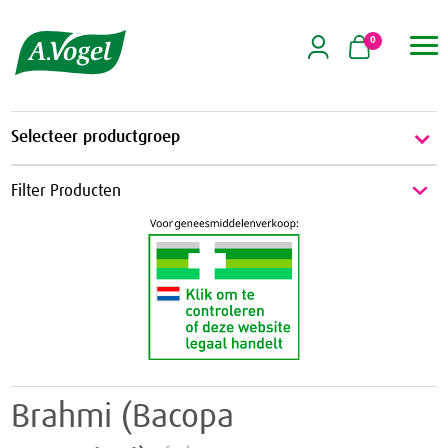
0

Selecteer productgroep
Energie & Weerstand
Filter Producten
Energie
Griep & Verkoudheid
Weerstand
Griep
Hart & Bloedvaten
Verkoudheid
Aambeien
Hooikoorts
Geheugen
Huid
Brahmi (Bacopa