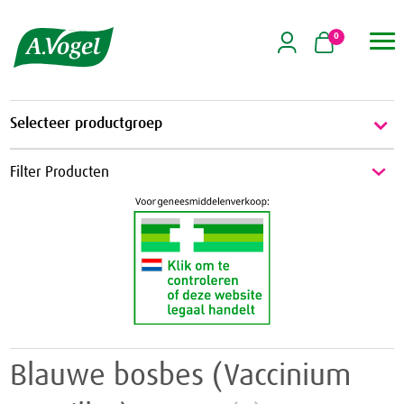
0

Selecteer productgroep
Energie & Weerstand
Filter Producten
Energie
Griep & Verkoudheid
Weerstand
Griep
Hart & Bloedvaten
Verkoudheid
Aambeien
Hooikoorts
Geheugen
Huid
Blauwe bosbes (Vaccinium