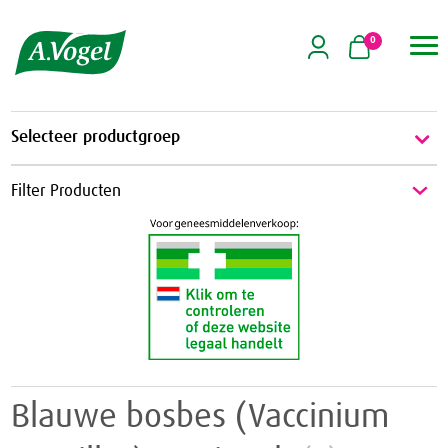
0

Selecteer productgroep
Energie & Weerstand
Filter Producten
Energie
Griep & Verkoudheid
Weerstand
Griep
Hart & Bloedvaten
Verkoudheid
Aambeien
Hooikoorts
Geheugen
Huid
Blauwe bosbes (Vaccinium