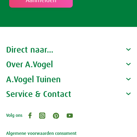
Rust & Slaap
Rust & Ontspanning
Spieren & Gewrichten
Direct naar...
Slaap
Botten & Gewrichten
Spijsvertering
Over A.Vogel
Producten
Reuma & Gewrichtspijn
Voeding
Gezondheidscoaches
A.Vogel Tuinen
Alfred Vogel
Spieren
Overig
Vacatures
Waarom A.Vogel kiezen
Service & Contact
Over A.Vogel tuinen
Arnica D6
Het bedrijf A.Vogel
Activiteiten
Persoonlijk contact
Pollinosan
Volg ons
Openingstijden, route en adres
Klantenservice webwinkel
Prostaforce
Review-richtlijnen
Algemene voorwaarden consument