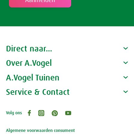
Rust & Slaap
Rust & Ontspanning
Spieren & Gewrichten
Direct naar...
Slaap
Botten & Gewrichten
Spijsvertering
Over A.Vogel
Producten
Reuma & Gewrichtspijn
Voeding
Gezondheidscoaches
A.Vogel Tuinen
Alfred Vogel
Spieren
Overig
Vacatures
Waarom A.Vogel kiezen
Service & Contact
Over A.Vogel tuinen
Arnica D6
Het bedrijf A.Vogel
Activiteiten
Persoonlijk contact
Pollinosan
Volg ons
Openingstijden, route en adres
Klantenservice webwinkel
Prostaforce
Review-richtlijnen
Algemene voorwaarden consument