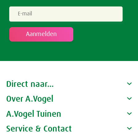
Schildklier
Direct naar...
Over A.Vogel
Producten
Gezondheidscoaches
A.Vogel Tuinen
Alfred Vogel
Vacatures
Waarom A.Vogel kiezen
Service & Contact
Over A.Vogel tuinen
Het bedrijf A.Vogel