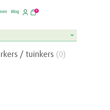
0
inen
Blog
rkers / tuinkers
(0)