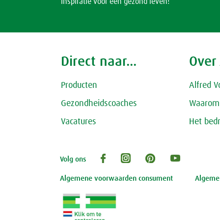
Inspiratie voor een gezond leven!
Direct naar...
Over
Producten
Alfred V
Gezondheidscoaches
Waarom 
Vacatures
Het bedr
Volg ons
Algemene voorwaarden consument
Algemen