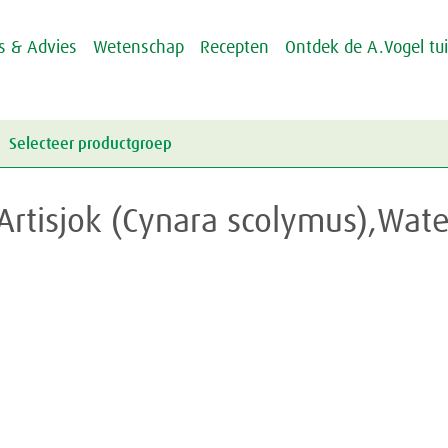
ps & Advies
Wetenschap
Recepten
Ontdek de A.Vogel tu
Selecteer productgroep
Energie & Weerstand
Artisjok (Cynara scolymus),Wate
Griep & Verkoudheid
Energie
Hart & Bloedvaten
Weerstand
Griep
Hooikoorts
Verkoudheid
Aambeien
Huid
Geheugen
Junior
Rusteloze benen
Crème