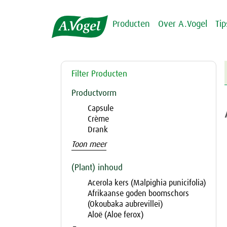
Producten
Over A.Vogel
Ti
Filter Producten
Productvorm
Capsule
Crème
Drank
Toon meer
(Plant) inhoud
Acerola kers (Malpighia punicifolia)
Afrikaanse goden boomschors
(Okoubaka aubrevillei)
Aloë (Aloe ferox)